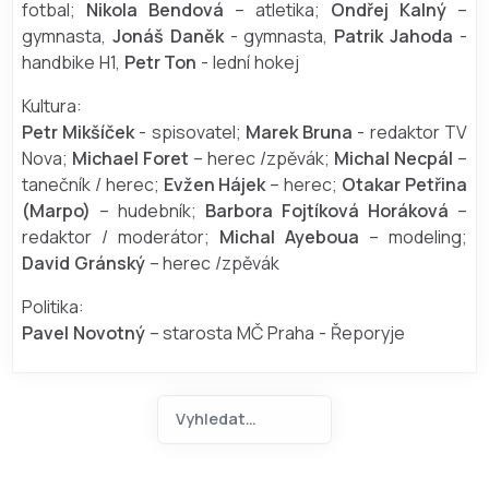
fotbal;
Nikola Bendová
– atletika;
Ondřej Kalný
–
gymnasta,
Jonáš Daněk
- gymnasta,
Patrik Jahoda
-
handbike H1,
Petr Ton
- lední hokej
Kultura:
Petr Mikšíček
- spisovatel;
Marek Bruna
- redaktor TV
Nova;
Michael Foret
– herec /zpěvák;
Michal Necpál
–
tanečník / herec;
Evžen Hájek
– herec;
Otakar Petřina
(Marpo)
– hudebník;
Barbora Fojtíková Horáková
–
redaktor / moderátor;
Michal Ayeboua
– modeling;
David Gránský
– herec /zpěvák
Politika:
Pavel Novotný
– starosta MČ Praha - Řeporyje
Hledat na ANOA.CZ
Type 2 or more characters for 