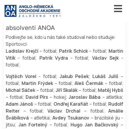
absolventi ANOA
Podívejte se, kdo u nás také studoval nebo studuje:
Sportovci:
Ladislav Krejčí
– fotbal;
Patrik Schick
– fotbal;
Martin
Vitík
- fotbal;
Patrik Vydra
- fotbal;
Václav Sejk
-
fotbal;
Vojtěch Vorel
- fotbal;
Jakub Pešek
;
Lukáš Juliš
–
fotbal;
Martin Frýdek
– fotbal;
Aleš Čermák
– fotbal;
Michal Sáček
– fotbal;
Jiří Skalák
– fotbal;
Matěj Hybš
– fotbal;
David Pírs
– hokej;
Jaroslav Bába
– atletika;
Adam Jánoš
– fotbal;
Ondřej Karafiát
– fotbal;
Rudolf
Reiter
– fotbal;
Václav Drchal
– fotbal;
Amálie
Švábíková
– atletika;
Avdey Tsukanov
– brazilské jiu -
jitsu;
Jan Fortelný
– fotbal;
Hugo Jan Bačkovský
–