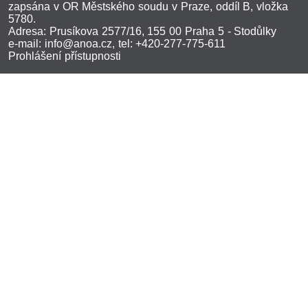
zapsána v OR Městského soudu v Praze, oddíl B, vložka
5780.
Adresa: Prusíkova 2577/16, 155 00 Praha 5 - Stodůlky
e-mail:
info@anoa.cz
, tel: +420-277-775-611
Prohlášení přístupnosti