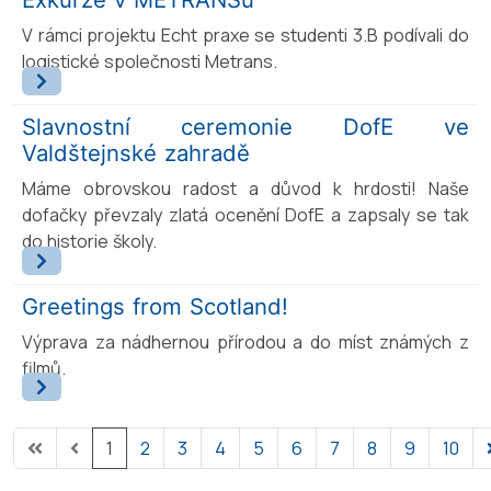
V rámci projektu Echt praxe se studenti 3.B podívali do
logistické společnosti Metrans.
Slavnostní ceremonie DofE ve
Valdštejnské zahradě
Máme obrovskou radost a důvod k hrdosti! Naše
dofačky převzaly zlatá ocenění DofE a zapsaly se tak
do historie školy.
Greetings from Scotland!
Výprava za nádhernou přírodou a do míst známých z
filmů.
1
2
3
4
5
6
7
8
9
10