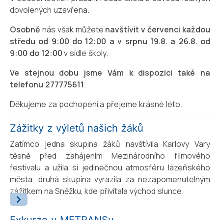
dovolených uzavřena.
Osobně
nás však můžete
navštívit v červenci každou
středu od 9:00 do 12:00 a v srpnu 19.8. a 26.8. od
9:00 do 12:00
v sídle školy.
Ve stejnou dobu jsme Vám k dispozici také na
telefonu 277775611
.
Děkujeme za pochopení a přejeme krásné léto.
Zážitky z výletů našich žáků
Zatímco jedna skupina žáků navštívila Karlovy Vary
těsně před zahájením Mezinárodního filmového
festivalu a užila si jedinečnou atmosféru lázeňského
města, druhá skupina vyrazila za nezapomenutelným
zážitkem na Sněžku, kde přivítala východ slunce.
Exkurze v METRANSu