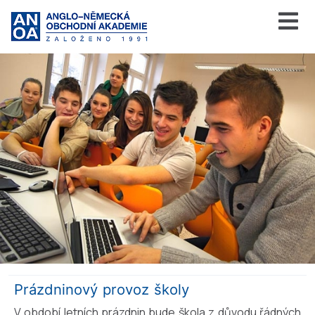
Prázdninový provoz školy
V období letních prázdnin bude škola z důvodu řádných