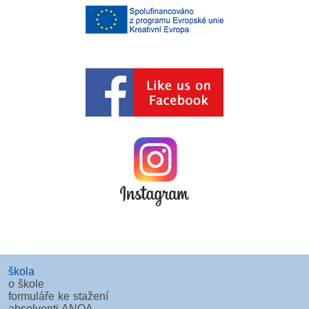
škola
o škole
formuláře ke stažení
absolventi ANOA