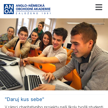
"Daruj kus sebe"
V rámci charitativního projektu naší školy tvořili studenti