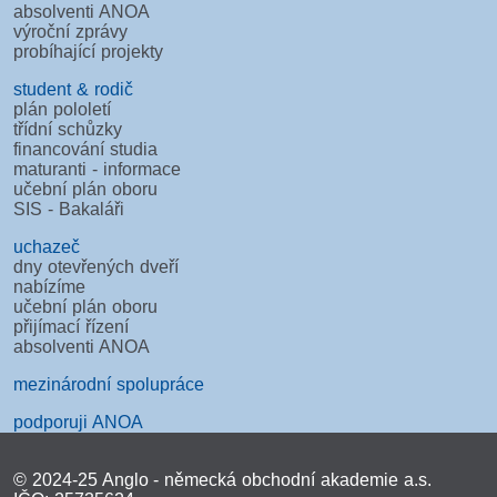
absolventi ANOA
výroční zprávy
probíhající projekty
student & rodič
plán pololetí
třídní schůzky
financování studia
maturanti - informace
učební plán oboru
SIS - Bakaláři
uchazeč
dny otevřených dveří
nabízíme
učební plán oboru
přijímací řízení
absolventi ANOA
mezinárodní spolupráce
podporuji ANOA
© 2024-25 Anglo - německá obchodní akademie a.s.