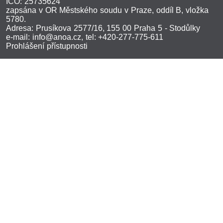
IČO: 25735624
zapsána v OR Městského soudu v Praze, oddíl B, vložka
5780.
Adresa: Prusíkova 2577/16, 155 00 Praha 5 - Stodůlky
e-mail:
info@anoa.cz
, tel: +420-277-775-611
Prohlášení přístupnosti