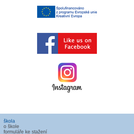
škola
o škole
formuláře ke stažení