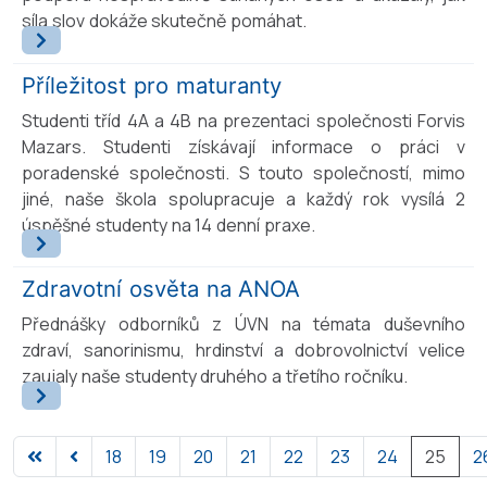
síla slov dokáže skutečně pomáhat.
Příležitost pro maturanty
Studenti tříd 4A a 4B na prezentaci společnosti Forvis
Mazars. Studenti získávají informace o práci v
poradenské společnosti. S touto společností, mimo
jiné, naše škola spolupracuje a každý rok vysílá 2
úspěšné studenty na 14 denní praxe.
Zdravotní osvěta na ANOA
Přednášky odborníků z ÚVN na témata duševního
zdraví, sanorinismu, hrdinství a dobrovolnictví velice
zaujaly naše studenty druhého a třetího ročníku.
18
19
20
21
22
23
24
25
2