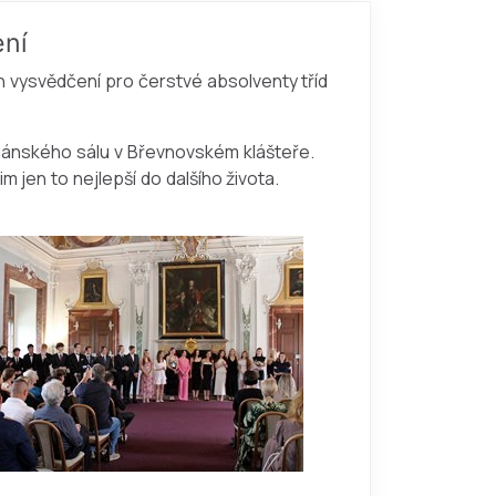
ení
h vysvědčení pro čerstvé absolventy tříd
iánského sálu v Břevnovském klášteře.
en to nejlepší do dalšího života.