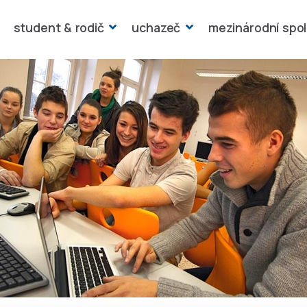
student & rodič
uchazeč
mezinárodní spo