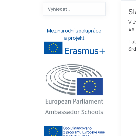
Hledat na ANOA.CZ
Sl
Type 2 or more characters f
V ú
4A,
Mezinárodní spolupráce
a projekt
Tat
Srd