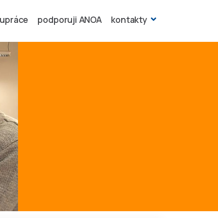
lupráce
podporuji ANOA
kontakty