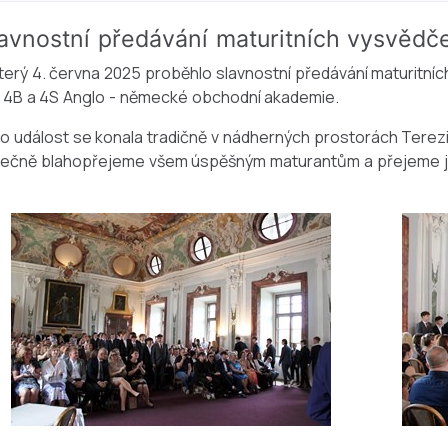
avnostní předávání maturitních vysvědč
or results.
terý 4. června 2025 proběhlo slavnostní předávání maturitníc
 4B a 4S Anglo - německé obchodní akademie.
o událost se konala tradičně v nádherných prostorách Terez
ečně blahopřejeme všem úspěšným maturantům a přejeme jim j